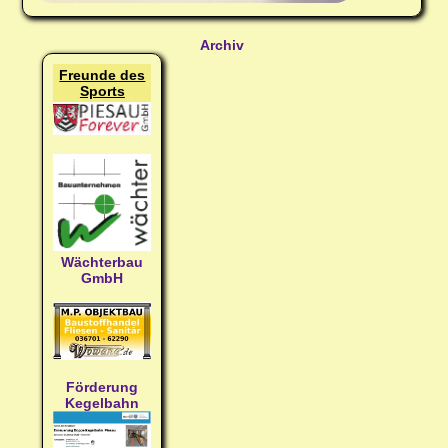
Archiv
Freunde des
Sports
Wächterbau
GmbH
Förderung
Kegelbahn